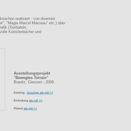
sachen realisiert - von diversen
r", "Magie Marcel Marceau" etc.) über
fik (Texttafeln,
svolle Künstlerbücher und
Ausstellungsprojekt
"Bewegtes Terrain"
Branitz, Giessen -
2008
Katalog
-
Auszüge als pdf >>
Einladung
als pdf >>
Plakat
als pdf >>